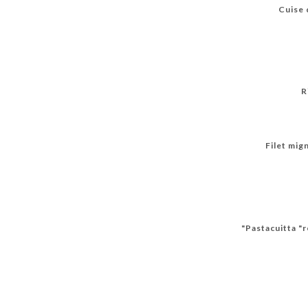
Cuise 
R
Filet mig
Pastacuitta "