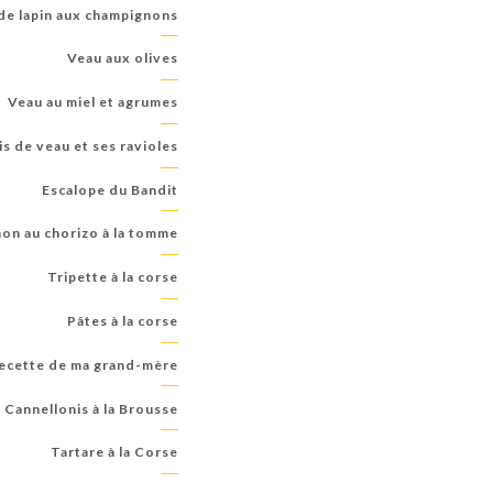
de lapin aux champignons
Veau aux olives
Veau au miel et agrumes
is de veau et ses ravioles
Escalope du Bandit
non au chorizo à la tomme
Tripette à la corse
Pâtes à la corse
recette de ma grand-mère"
Cannellonis à la Brousse
Tartare à la Corse