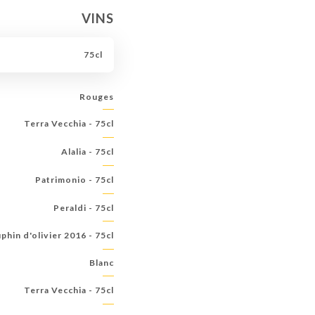
VINS
75cl
Rouges
Terra Vecchia - 75cl
Alalia - 75cl
Patrimonio - 75cl
Peraldi - 75cl
phin d'olivier 2016 - 75cl
Blanc
Terra Vecchia - 75cl