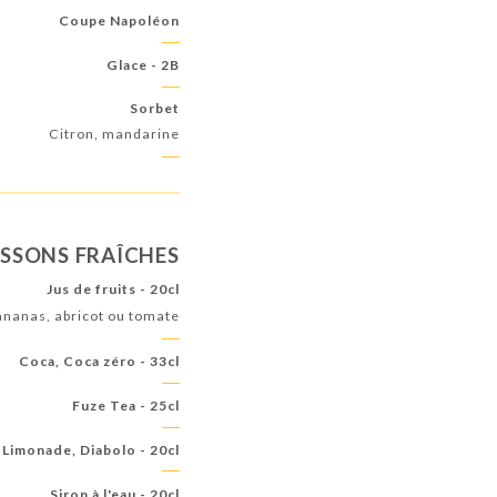
Coupe Napoléon
Glace - 2B
Sorbet
Citron, mandarine
SSONS FRAÎCHES
Jus de fruits - 20cl
nanas, abricot ou tomate
Coca, Coca zéro - 33cl
Fuze Tea - 25cl
Limonade, Diabolo - 20cl
Sirop à l'eau - 20cl