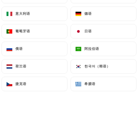
18.50€
意大利语
意大利语
德语
德语
Patrimonio - 75cl
28.00€
葡萄牙语
葡萄牙语
日语
日语
Peraldi - 75cl
38.00€
俄语
俄语
阿拉伯语
阿拉伯语
Le dauphin d'olivier 2016 - 75cl
荷兰语
荷兰语
한국어（韩语）
한국어（韩语）
42.00€
捷克语
捷克语
希腊语
希腊语
Blanc
Terra Vecchia - 75cl
18.50€
Patrimonio - 75cl
28.00€