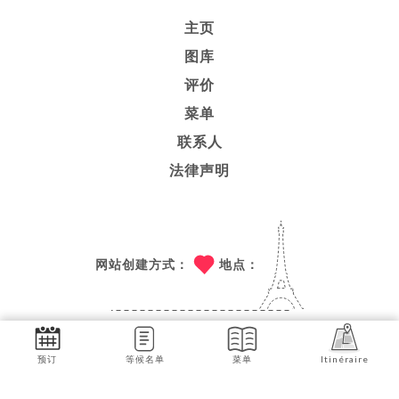
主页
图库
评价
菜单
联系人
法律声明
网站创建方式：
地点：
技术支持：
UNIITI
预订
等候名单
菜单
Itinéraire
© COPYRIGHT 2026 - LE MAQUIS - 保留所有权利