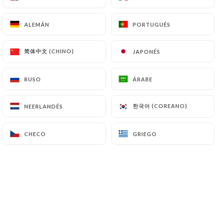
18.50€
ALEMÁN
ALEMÁN
PORTUGUÉS
PORTUGUÉS
Patrimonio - 75cl
28.00€
简体中文 (CHINO)
简体中文 (CHINO)
JAPONÉS
JAPONÉS
Peraldi - 75cl
38.00€
RUSO
RUSO
ÁRABE
ÁRABE
Le dauphin d'olivier 2016 - 75cl
한국어 (COREANO)
한국어 (COREANO)
NEERLANDÉS
NEERLANDÉS
42.00€
CHECO
CHECO
GRIEGO
GRIEGO
Blanc
Terra Vecchia - 75cl
18.50€
Patrimonio - 75cl
28.00€