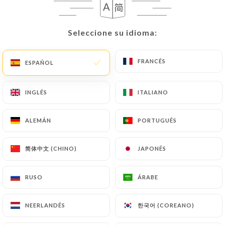
un documento de identidad (carné de identidad o
pasaporte).
Seleccione su idioma:
Seleccione su idioma:
Las solicitudes de supresión de Datos Personales
estarán sujetas a las obligaciones impuestas a
FRANCÉS
FRANCÉS
ESPAÑOL
ESPAÑOL
https://le-maquis-lens.fr
por la ley, en particular
en materia de conservación o archivo de
INGLÉS
INGLÉS
ITALIANO
ITALIANO
documentos. Por último, los Usuarios de
https://le-maquis-lens.fr
pueden presentar una
ALEMÁN
ALEMÁN
PORTUGUÉS
PORTUGUÉS
reclamación ante las autoridades de control, y en
particular ante la CNIL
(
https://www.cnil.fr/fr/plaintes
).
简体中文 (CHINO)
简体中文 (CHINO)
JAPONÉS
JAPONÉS
RUSO
RUSO
ÁRABE
ÁRABE
7.4 No comunicación de los datos personales
https://le-maquis-lens.fr
se abstiene de tratar,
alojar o transferir la Información recogida de sus
한국어 (COREANO)
한국어 (COREANO)
NEERLANDÉS
NEERLANDÉS
Clientes a un país situado fuera de la Unión