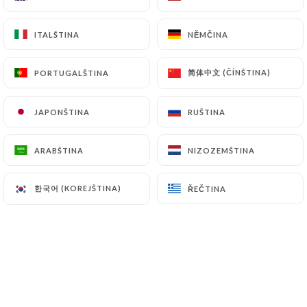
18.50€
ITALŠTINA
ITALŠTINA
NĚMČINA
NĚMČINA
Patrimonio - 75cl
28.00€
简体中文 (ČÍNŠTINA)
简体中文 (ČÍNŠTINA)
PORTUGALŠTINA
PORTUGALŠTINA
Peraldi - 75cl
38.00€
JAPONŠTINA
JAPONŠTINA
RUŠTINA
RUŠTINA
Le dauphin d'olivier 2016 - 75cl
ARABŠTINA
ARABŠTINA
NIZOZEMŠTINA
NIZOZEMŠTINA
42.00€
한국어 (KOREJŠTINA)
한국어 (KOREJŠTINA)
ŘEČTINA
ŘEČTINA
Blanc
Terra Vecchia - 75cl
18.50€
Patrimonio - 75cl
28.00€