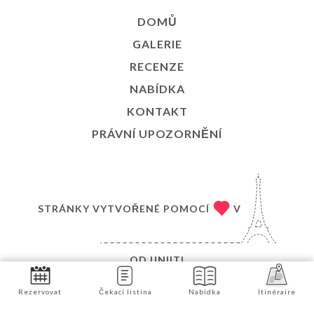
DOMŮ
GALERIE
RECENZE
NABÍDKA
KONTAKT
PRÁVNÍ UPOZORNĚNÍ
STRÁNKY VYTVOŘENÉ POMOCÍ
V
OD
UNIITI
© COPYRIGHT 2026 – LE MAQUIS – VŠECHNA PRÁVA
Rezervovat
Čekací listina
Nabídka
Itinéraire
VYHRAZENA