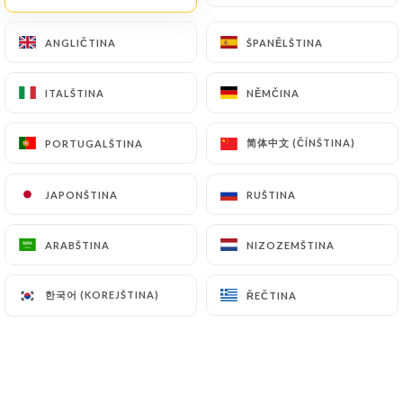
83 RECENZE
ANGLIČTINA
ANGLIČTINA
ŠPANĚLŠTINA
ŠPANĚLŠTINA
CUISINE CORSE
2 Route De Béthune
ITALŠTINA
ITALŠTINA
NĚMČINA
NĚMČINA
62300 Lens France
简体中文 (ČÍNŠTINA)
简体中文 (ČÍNŠTINA)
PORTUGALŠTINA
PORTUGALŠTINA
JAPONŠTINA
JAPONŠTINA
RUŠTINA
RUŠTINA
ARABŠTINA
ARABŠTINA
NIZOZEMŠTINA
NIZOZEMŠTINA
한국어 (KOREJŠTINA)
한국어 (KOREJŠTINA)
ŘEČTINA
ŘEČTINA
Kdo jsme?