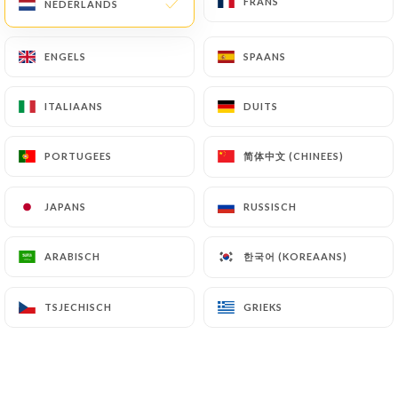
FRANS
FRANS
NEDERLANDS
NEDERLANDS
83 REVIEW
CUISINE CORSE
ENGELS
ENGELS
SPAANS
SPAANS
2 Route De Béthune
62300 Lens France
ITALIAANS
ITALIAANS
DUITS
DUITS
简体中文 (CHINEES)
简体中文 (CHINEES)
PORTUGEES
PORTUGEES
JAPANS
JAPANS
RUSSISCH
RUSSISCH
한국어 (KOREAANS)
한국어 (KOREAANS)
ARABISCH
ARABISCH
TSJECHISCH
TSJECHISCH
GRIEKS
GRIEKS
Wie zijn wij?