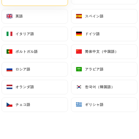
レビュー件数 83
英語
英語
スペイン語
スペイン語
CUISINE CORSE
2 Route De Béthune
イタリア語
イタリア語
ドイツ語
ドイツ語
62300 Lens France
ポルトガル語
ポルトガル語
简体中文（中国語）
简体中文（中国語）
ロシア語
ロシア語
アラビア語
アラビア語
オランダ語
オランダ語
한국어（韓国語）
한국어（韓国語）
チェコ語
チェコ語
ギリシャ語
ギリシャ語
弊社について