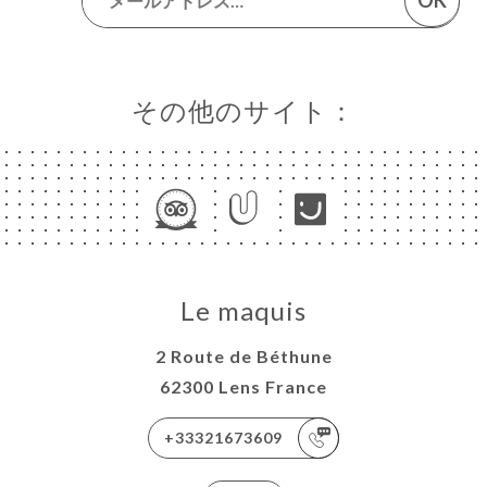
OK
その他のサイト：
Le maquis
2 Route de Béthune
62300 Lens France
+33321673609