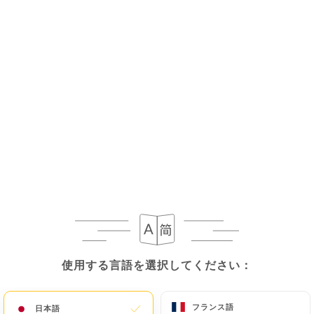
メニュー
JA
本日は閉店
使用する言語を選択してください：
使用する言語を選択してください：
Le maquis
フランス語
フランス語
日本語
日本語