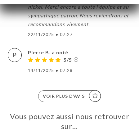
nickel. Merci encore a toute l équipe et au
sympathique patron. Nous reviendrons et
recommandons vivement.
22/11/2025
•
07:27
Pierre B. a noté
P
5/5
14/11/2025
•
07:28
VOIR PLUS D’AVIS
Vous pouvez aussi nous retrouver
sur…