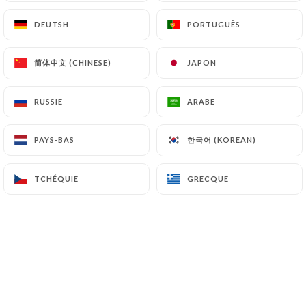
DEUTSH
DEUTSH
PORTUGUÊS
PORTUGUÊS
evelyne b. a noté
E
简体中文 (CHINESE)
简体中文 (CHINESE)
JAPON
JAPON
4/5
Accueil chaleureux et plats délicieux
RUSSIE
RUSSIE
ARABE
ARABE
24/06/2026
•
03:34
한국어 (KOREAN)
한국어 (KOREAN)
PAYS-BAS
PAYS-BAS
Aline B. a noté
A
5/5
TCHÉQUIE
TCHÉQUIE
GRECQUE
GRECQUE
01/06/2026
•
07:05
laurie v. a noté
L
5/5
On se régale toujours, très bon accueil.
30/05/2026
•
01:28