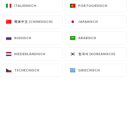
ITALIENISCH
ITALIENISCH
PORTUGIESISCH
PORTUGIESISCH
evelyne b. bewertete
简体中文 (CHINESISCH)
简体中文 (CHINESISCH)
JAPANISCH
JAPANISCH
E
4/5
Accueil chaleureux et plats délicieux
RUSSISCH
RUSSISCH
ARABISCH
ARABISCH
24/06/2026
•
03:34
한국어 (KOREANISCH)
한국어 (KOREANISCH)
NIEDERLÄNDISCH
NIEDERLÄNDISCH
Aline B. bewertete
A
5/5
TSCHECHISCH
TSCHECHISCH
GRIECHISCH
GRIECHISCH
01/06/2026
•
07:05
laurie v. bewertete
L
5/5
On se régale toujours, très bon accueil.
30/05/2026
•
01:28