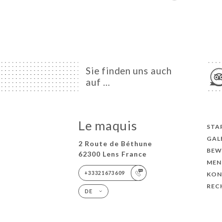
Sie finden uns auch
auf …
Le maquis
STA
GAL
2 Route de Béthune
BEW
62300 Lens France
MEN
+33321673609
KON
REC
DE