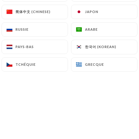
简体中文 (CHINESE)
简体中文 (CHINESE)
JAPON
JAPON
RUSSIE
RUSSIE
ARABE
ARABE
한국어 (KOREAN)
한국어 (KOREAN)
PAYS-BAS
PAYS-BAS
TCHÉQUIE
TCHÉQUIE
GRECQUE
GRECQUE